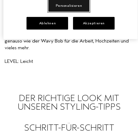
Personalisieren
HOCHSTECKFRISUR FÜR
EMPFINDLICHE KOPFHAUT
PURE ABUNDANCE
KURZES, LOCKIGES HAAR
Ablehnen
Akzeptieren
ALLE KOLLEKTIONEN
Diese Hochsteckfrisur für kurzes, lockiges Haar eignet sich
genauso wie der Wavy Bob für die Arbeit, Hochzeiten und
vieles mehr.
LEVEL: Leicht
DER RICHTIGE LOOK MIT
UNSEREN STYLING-TIPPS
SCHRITT-FÜR-SCHRITT