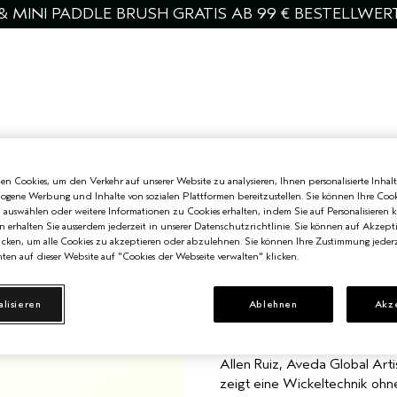
& MINI PADDLE BRUSH GRATIS AB 99 € BESTELLWER
 KÖRPER
MÄNNER
ENTDECKEN
ANGEBOTE
SERVICES
n Cookies, um den Verkehr auf unserer Website zu analysieren, Ihnen personalisierte Inhalt
zogene Werbung und Inhalte von sozialen Plattformen bereitzustellen. Sie können Ihre Cook
PRO
n auswählen oder weitere Informationen zu Cookies erhalten, indem Sie auf Personalisieren k
n erhalten Sie ausserdem jederzeit in unserer Datenschutzrichtlinie. Sie können auf Akzept
WICKELTECH
cken, um alle Cookies zu akzeptieren oder abzulehnen. Sie können Ihre Zustimmung jederz
ten auf dieser Website auf "Cookies der Webseite verwalten" klicken.
VON HITZE
FÜR GLATTES
alisieren
Ablehnen
Akz
Allen Ruiz, Aveda Global Artis
zeigt eine Wickeltechnik ohn