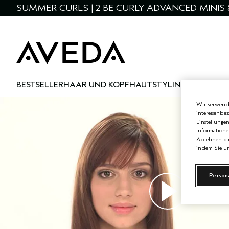
SUMMER CURLS | 2 BE CURLY ADVANCED MINIS 
BESTSELLER
HAAR UND KOPFHAUT
STYLING
HAUT UND
Wir verwende
interessenbe
Einstellunge
Informatione
Ablehnen kli
indem Sie un
Person