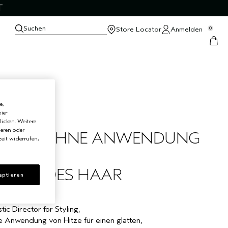
T
Suchen
Store Locator
Anmelden
0
e,
ie-
licken. Weitere
ieren oder
NIKEN OHNE ANWENDUNG
eit widerrufen,
, GERADES HAAR
eptieren
tic Director for Styling,
e Anwendung von Hitze für einen glatten,