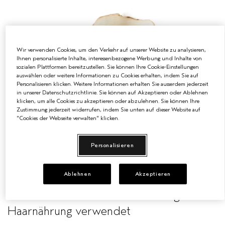
EMPFINDLICHE KOPFHAUT
PURE ABUNDANCE
ALLE KOLLEKTIONEN
Wir verwenden Cookies, um den Verkehr auf unserer Website zu analysieren,
Ihnen personalisierte Inhalte, interessenbezogene Werbung und Inhalte von
sozialen Plattformen bereitzustellen. Sie können Ihre Cookie-Einstellungen
auswählen oder weitere Informationen zu Cookies erhalten, indem Sie auf
Personalisieren klicken. Weitere Informationen erhalten Sie ausserdem jederzeit
in unserer Datenschutzrichtlinie. Sie können auf Akzeptieren oder Ablehnen
klicken, um alle Cookies zu akzeptieren oder abzulehnen. Sie können Ihre
Zustimmung jederzeit widerrufen, indem Sie unten auf dieser Website auf
"Cookies der Webseite verwalten" klicken.
Personalisieren
Wo es herkommt: Zuckerrüben
Ablehnen
Akzeptieren
Was es ist: Natürlich gewonnen
Was es kann: Zur Haarverdichtung und
Haarnährung verwendet