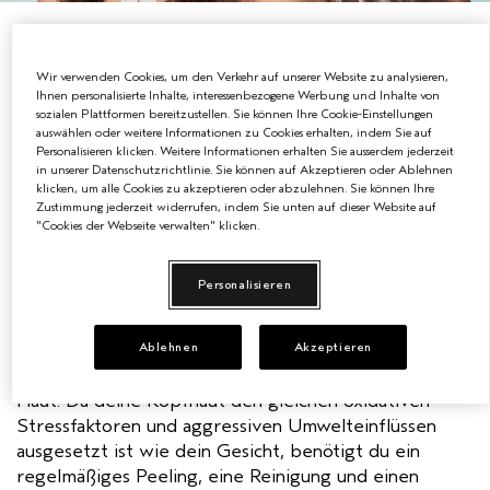
BEAUTY
EMPFINDLICHE KOPFHAUT
PURE ABUNDANCE
Wir verwenden Cookies, um den Verkehr auf unserer Website zu analysieren,
ALLE KOLLEKTIONEN
Das A und O der Kopfhautpflege
Ihnen personalisierte Inhalte, interessenbezogene Werbung und Inhalte von
sozialen Plattformen bereitzustellen. Sie können Ihre Cookie-Einstellungen
auswählen oder weitere Informationen zu Cookies erhalten, indem Sie auf
Wirke den Anzeichen vorzeitiger Kopfhautalterung
Personalisieren klicken. Weitere Informationen erhalten Sie ausserdem jederzeit
in unserer Datenschutzrichtlinie. Sie können auf Akzeptieren oder Ablehnen
entgegen
klicken, um alle Cookies zu akzeptieren oder abzulehnen. Sie können Ihre
Zustimmung jederzeit widerrufen, indem Sie unten auf dieser Website auf
"Cookies der Webseite verwalten" klicken.
Wir betrachten die Kopfhautpflege als jüngste
Personalisieren
Innovation der Haarpflege. Routinemäßige Pflege ist
ausschlaggebend. Wusstest du, dass deine Kopfhaut
genauso altert wie dein Gesicht? Deshalb ist die
Ablehnen
Akzeptieren
Pflege der Kopfhaut genauso wichtig, wie die der
Haut. Da deine Kopfhaut den gleichen oxidativen
Stressfaktoren und aggressiven Umwelteinflüssen
ausgesetzt ist wie dein Gesicht, benötigt du ein
regelmäßiges Peeling, eine Reinigung und einen