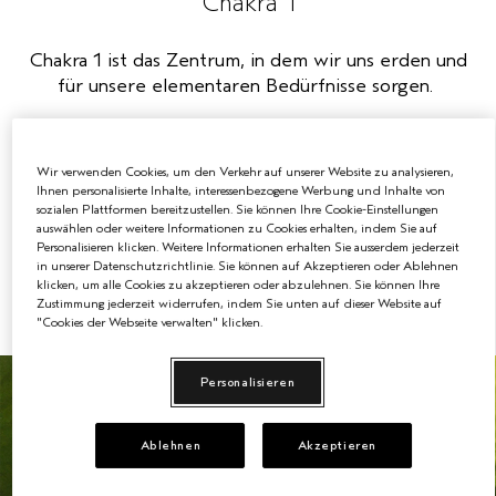
Chakra 1
EMPFINDLICHE KOPFHAUT
PURE ABUNDANCE
Chakra 1 ist das Zentrum, in dem wir uns erden und
für unsere elementaren Bedürfnisse sorgen.
ALLE KOLLEKTIONEN
Nach Ayurveda:
Wenn das Wurzelchakra ausgeglichen ist, kann man
Wir verwenden Cookies, um den Verkehr auf unserer Website zu analysieren,
Energie, ein Gefühl der Sicherheit und ein gesundes
Ihnen personalisierte Inhalte, interessenbezogene Werbung und Inhalte von
Körperbewusstsein haben.
sozialen Plattformen bereitzustellen. Sie können Ihre Cookie-Einstellungen
auswählen oder weitere Informationen zu Cookies erhalten, indem Sie auf
Personalisieren klicken. Weitere Informationen erhalten Sie ausserdem jederzeit
Wenn das Wurzelchakra im Ungleichgewicht ist, kann
in unserer Datenschutzrichtlinie. Sie können auf Akzeptieren oder Ablehnen
klicken, um alle Cookies zu akzeptieren oder abzulehnen. Sie können Ihre
man Trägheit, Widerstand gegen Veränderungen und
Zustimmung jederzeit widerrufen, indem Sie unten auf dieser Website auf
das Bedürfnis, langsamer zu werden, verspüren...
"Cookies der Webseite verwalten" klicken.
Personalisieren
Ablehnen
Akzeptieren