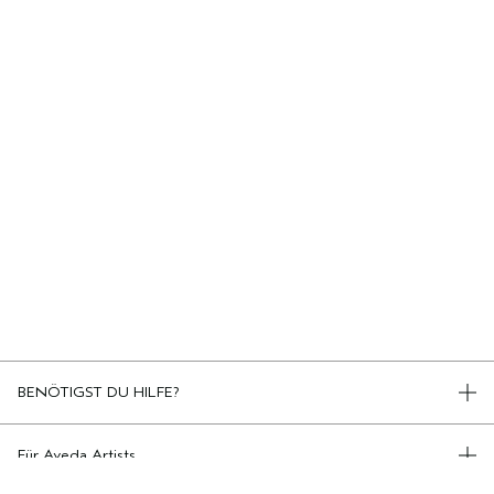
BENÖTIGST DU HILFE?
TELEFON +498920194161
KONTAKT
Für Aveda Artists
KONTAKTIERE DEN HERSTELLER