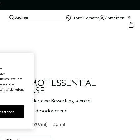
T
Suchen
Store Locator
Anmelden
0
e,
ie-
licken. Weitere
BERGAMOT ESSENTIAL
ieren oder
OIL + BASE
eit widerrufen,
Sei der Erste, der eine Bewertung schreibt
Erfrischend und desodorierend
eptieren
€27.10
€0.90
/ml
30 ml