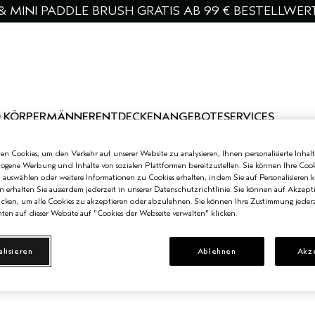
& MINI PADDLE BRUSH GRATIS AB 99 € BESTELLWER
 KÖRPER
MÄNNER
ENTDECKEN
ANGEBOTE
SERVICES
n Cookies, um den Verkehr auf unserer Website zu analysieren, Ihnen personalisierte Inhalt
zogene Werbung und Inhalte von sozialen Plattformen bereitzustellen. Sie können Ihre Cook
n auswählen oder weitere Informationen zu Cookies erhalten, indem Sie auf Personalisieren k
n erhalten Sie ausserdem jederzeit in unserer Datenschutzrichtlinie. Sie können auf Akzept
cken, um alle Cookies zu akzeptieren oder abzulehnen. Sie können Ihre Zustimmung jederz
ten auf dieser Website auf "Cookies der Webseite verwalten" klicken.
alisieren
Ablehnen
Akz