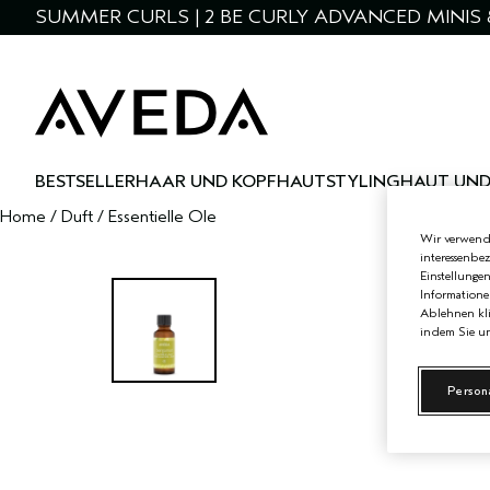
SUMMER CURLS | 2 BE CURLY ADVANCED MINIS 
BESTSELLER
HAAR UND KOPFHAUT
STYLING
HAUT UND
Home
/
Duft
/
Essentielle Öle
Wir verwende
interessenbe
Einstellunge
Informatione
Ablehnen kli
indem Sie un
Person