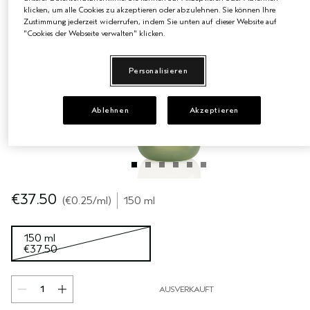
klicken, um alle Cookies zu akzeptieren oder abzulehnen. Sie können Ihre
Zustimmung jederzeit widerrufen, indem Sie unten auf dieser Website auf
EMPFINDLICHE KOPFHAUT
PURE ABUNDANCE
"Cookies der Webseite verwalten" klicken.
ALLE KOLLEKTIONEN
Personalisieren
Ablehnen
Akzeptieren
€37.50
€0.25
/ml
150 ml
150 ml
€37.50
AUSVERKAUFT