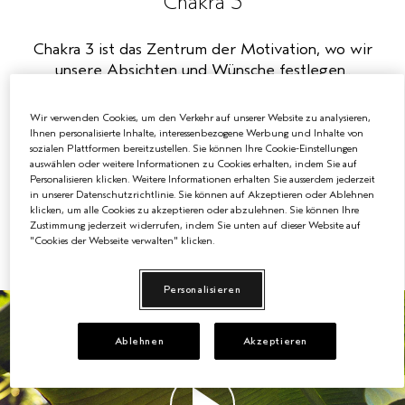
Chakra 3
EMPFINDLICHE KOPFHAUT
PURE ABUNDANCE
Chakra 3 ist das Zentrum der Motivation, wo wir
unsere Absichten und Wünsche festlegen..
ALLE KOLLEKTIONEN
Nach Ayurveda:
Wir verwenden Cookies, um den Verkehr auf unserer Website zu analysieren,
Wenn das Machtchakra ausgeglichen ist, kann man
Ihnen personalisierte Inhalte, interessenbezogene Werbung und Inhalte von
sozialen Plattformen bereitzustellen. Sie können Ihre Cookie-Einstellungen
Ziele erreichen, ist selbstbewusst und hat eine starke
auswählen oder weitere Informationen zu Cookies erhalten, indem Sie auf
Motivation und Ausrichtung.
Personalisieren klicken. Weitere Informationen erhalten Sie ausserdem jederzeit
in unserer Datenschutzrichtlinie. Sie können auf Akzeptieren oder Ablehnen
klicken, um alle Cookies zu akzeptieren oder abzulehnen. Sie können Ihre
Wenn das Machtchakra unausgeglichen ist, kann man
Zustimmung jederzeit widerrufen, indem Sie unten auf dieser Website auf
mentale Blockaden, Nervosität und Ungeduld
"Cookies der Webseite verwalten" klicken.
verspüren.
Personalisieren
Ablehnen
Akzeptieren