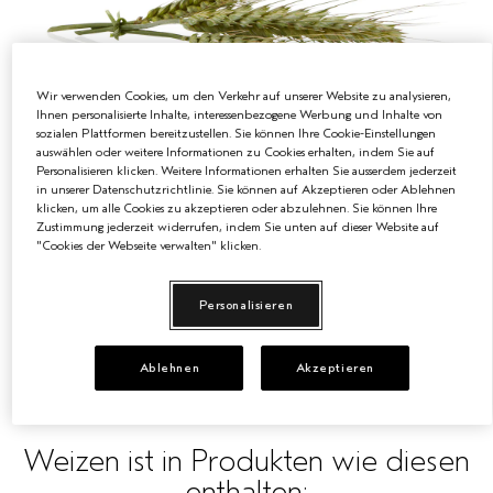
EMPFINDLICHE KOPFHAUT
PURE ABUNDANCE
ALLE KOLLEKTIONEN
Wir verwenden Cookies, um den Verkehr auf unserer Website zu analysieren,
Ihnen personalisierte Inhalte, interessenbezogene Werbung und Inhalte von
sozialen Plattformen bereitzustellen. Sie können Ihre Cookie-Einstellungen
auswählen oder weitere Informationen zu Cookies erhalten, indem Sie auf
Personalisieren klicken. Weitere Informationen erhalten Sie ausserdem jederzeit
in unserer Datenschutzrichtlinie. Sie können auf Akzeptieren oder Ablehnen
Wo es herkommt: Weizen
klicken, um alle Cookies zu akzeptieren oder abzulehnen. Sie können Ihre
Zustimmung jederzeit widerrufen, indem Sie unten auf dieser Website auf
Was es ist: Natürlich gewonnen
"Cookies der Webseite verwalten" klicken.
Was es kann: Wird zur sanften Reinigung,
Personalisieren
zum Ausgleich des pH-Werts des
Produkts und für den Glanz verwendet
Ablehnen
Akzeptieren
Weizen ist in Produkten wie diesen
enthalten: