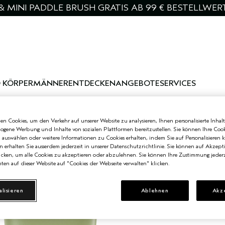
& MINI PADDLE BRUSH GRATIS AB 99 € BESTELLWER
 KÖRPER
MÄNNER
ENTDECKEN
ANGEBOTE
SERVICES
n Cookies, um den Verkehr auf unserer Website zu analysieren, Ihnen personalisierte Inhalt
zogene Werbung und Inhalte von sozialen Plattformen bereitzustellen. Sie können Ihre Cook
n auswählen oder weitere Informationen zu Cookies erhalten, indem Sie auf Personalisieren k
n erhalten Sie ausserdem jederzeit in unserer Datenschutzrichtlinie. Sie können auf Akzept
cken, um alle Cookies zu akzeptieren oder abzulehnen. Sie können Ihre Zustimmung jederz
ten auf dieser Website auf "Cookies der Webseite verwalten" klicken.
alisieren
Ablehnen
Akz