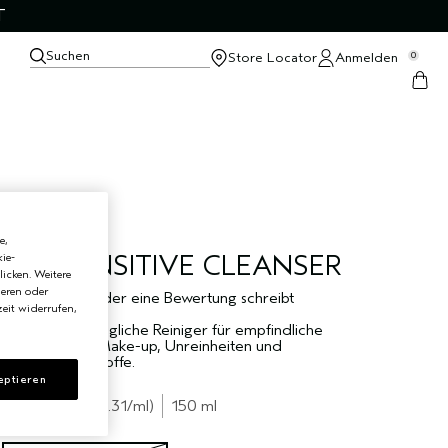
T
Suchen
Store Locator
Anmelden
0
e,
ALL-SENSITIVE CLEANSER
ie-
licken. Weitere
ieren oder
Sei der Erste, der eine Bewertung schreibt
eit widerrufen,
Der duftfreie tägliche Reiniger für empfindliche
Haut entfernt Make-up, Unreinheiten und
Umweltschadstoffe.
eptieren
€47.00
€0.31
/ml
150 ml