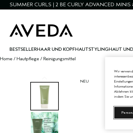
SUMMER CURLS | 2 BE CURLY ADVANCED MINIS 
BESTSELLER
HAAR UND KOPFHAUT
STYLING
HAUT UND
Home
/
Hautpflege
/
Reinigungsmittel
Wir verwende
interessenbe
NEU
Einstellunge
Informatione
Ablehnen kli
indem Sie un
Person