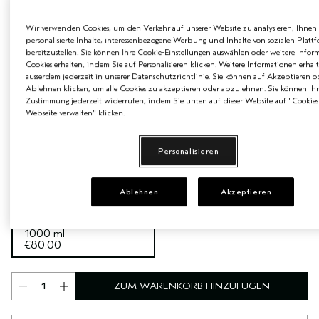
EMPFINDLICHE KOPFHAUT
PURE ABUNDANCE
Wir verwenden Cookies, um den Verkehr auf unserer Website zu analysieren, Ihnen
personalisierte Inhalte, interessenbezogene Werbung und Inhalte von sozialen Platt
bereitzustellen. Sie können Ihre Cookie-Einstellungen auswählen oder weitere Infor
ALLE KOLLEKTIONEN
Cookies erhalten, indem Sie auf Personalisieren klicken. Weitere Informationen erhal
ausserdem jederzeit in unserer Datenschutzrichtlinie. Sie können auf Akzeptieren o
Ablehnen klicken, um alle Cookies zu akzeptieren oder abzulehnen. Sie können Ihr
Zustimmung jederzeit widerrufen, indem Sie unten auf dieser Website auf "Cookies
Webseite verwalten" klicken.
Personalisieren
€80.00
Ablehnen
Akzeptieren
€0.08
/ml
1000 ml
1000 ml
€80.00
ZUM WARENKORB HINZUFÜGEN