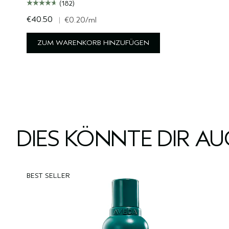
(182)
€40.50
|
€0.20
/ml
ZUM WARENKORB HINZUFÜGEN
DIES KÖNNTE DIR A
BEST SELLER