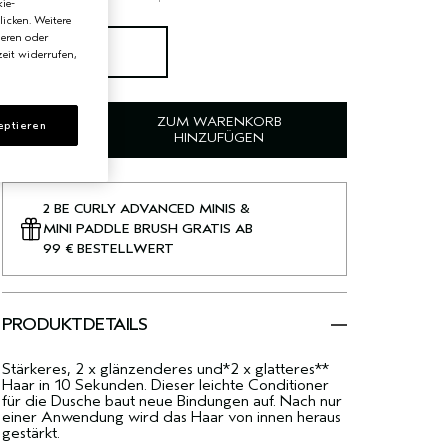
ie-
licken. Weitere
ieren oder
150 ml
eit widerrufen,
€51.00
ZUM WARENKORB
eptieren
HINZUFÜGEN
2 BE CURLY ADVANCED MINIS &
MINI PADDLE BRUSH GRATIS AB
99 € BESTELLWERT
PRODUKTDETAILS
Stärkeres, 2 x glänzenderes und*2 x glatteres**
Haar in 10 Sekunden. Dieser leichte Conditioner
für die Dusche baut neue Bindungen auf. Nach nur
einer Anwendung wird das Haar von innen heraus
gestärkt.