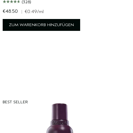
(328)
€48.50
€
|
€0.49
/ml
ZUM WARENKORB HINZUFÜGEN
BEST SELLER
B
B
S
v