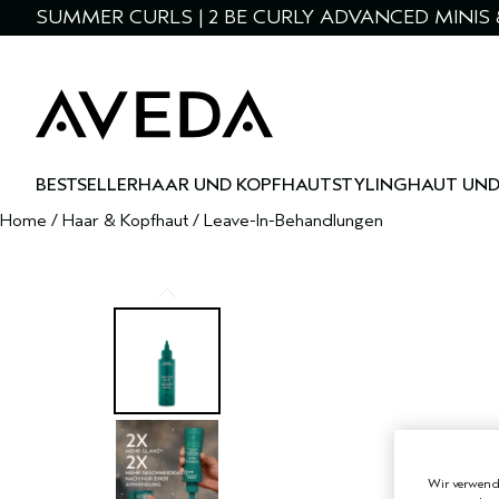
SUMMER CURLS | 2 BE CURLY ADVANCED MINIS 
BESTSELLER
HAAR UND KOPFHAUT
STYLING
HAUT UND
Home
/
Haar & Kopfhaut
/
Leave-In-Behandlungen
Wir verwende