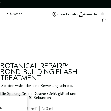
T
Suchen
Store Locator
Anmelden
0
BOTANICAL REPAIR™
BOND-BUILDING FLASH
TREATMENT
Sei der Erste, der eine Bewertung schreibt
Die Spülung für die Dusche stärkt, glättet und
verleiht Glanz in 10 Sekunden.
€51.00
e,
€0.34
/ml
150 ml