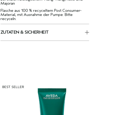
Majoran
Flasche aus 100 % recyceltem Post Consumer-
Material, mit Ausnahme der Pumpe. Bitte
recyceln.
ZUTATEN & SICHERHEIT
BEST SELLER
B
B
O
W