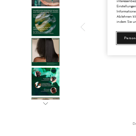
interessenbe
Einstellunge
Informatione
Ablehnen kli
indem Sie un
Person
D