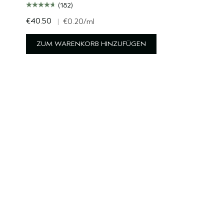
(182)
€40.50
|
€0.20
/ml
ZUM WARENKORB HINZUFÜGEN