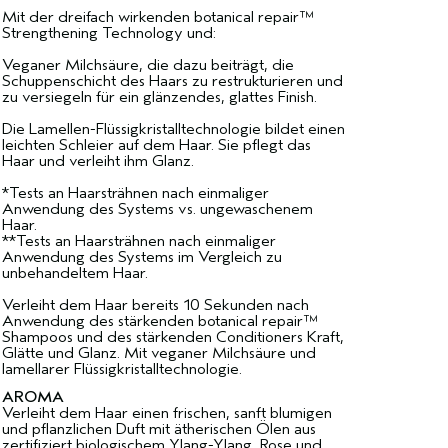
Mit der dreifach wirkenden botanical repair™
Strengthening Technology und:
Veganer Milchsäure, die dazu beiträgt, die
Schuppenschicht des Haars zu restrukturieren und
zu versiegeln für ein glänzendes, glattes Finish.
Die Lamellen-Flüssigkristalltechnologie bildet einen
leichten Schleier auf dem Haar. Sie pflegt das
Haar und verleiht ihm Glanz.
*Tests an Haarsträhnen nach einmaliger
Anwendung des Systems vs. ungewaschenem
Haar.
**Tests an Haarsträhnen nach einmaliger
Anwendung des Systems im Vergleich zu
unbehandeltem Haar.
Verleiht dem Haar bereits 10 Sekunden nach
Anwendung des stärkenden botanical repair™
Shampoos und des stärkenden Conditioners Kraft,
Glätte und Glanz. Mit veganer Milchsäure und
lamellarer Flüssigkristalltechnologie.
AROMA
Verleiht dem Haar einen frischen, sanft blumigen
und pflanzlichen Duft mit ätherischen Ölen aus
zertifiziert biologischem Ylang-Ylang, Rose und