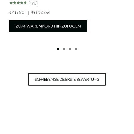
(176)
€48.50
|
€0.24
/ml
ZUM WARENKORB HINZUFÜGEN
SCHREIBEN SIE DIE ERSTE BEWERTUNG