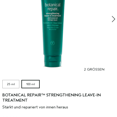
B
2 GRÖSSEN
25 ml
100 ml
BOTANICAL REPAIR™ STRENGTHENING LEAVE-IN
TREATMENT
Stärkt und repariert von innen heraus