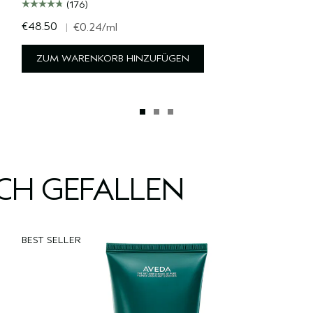
(176)
€48.50
|
€0.24
/ml
ZUM WARENKORB HINZUFÜGEN
UCH GEFALLEN
BEST SELLER