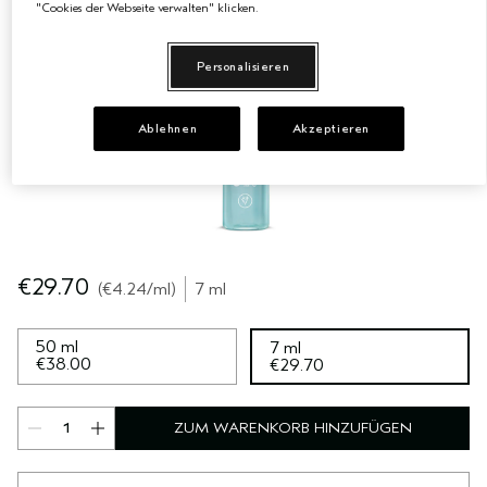
"Cookies der Webseite verwalten" klicken.
EMPFINDLICHE KOPFHAUT
PURE ABUNDANCE
Personalisieren
ALLE KOLLEKTIONEN
Ablehnen
Akzeptieren
€29.70
€4.24
/ml
7 ml
50 ml
7 ml
€38.00
€29.70
ZUM WARENKORB HINZUFÜGEN