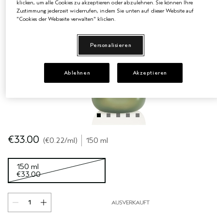
klicken, um alle Cookies zu akzeptieren oder abzulehnen. Sie können Ihre
Zustimmung jederzeit widerrufen, indem Sie unten auf dieser Website auf
EMPFINDLICHE KOPFHAUT
PURE ABUNDANCE
"Cookies der Webseite verwalten" klicken.
ALLE KOLLEKTIONEN
Personalisieren
Ablehnen
Akzeptieren
€33.00
€0.22
/ml
150 ml
150 ml
€33.00
AUSVERKAUFT