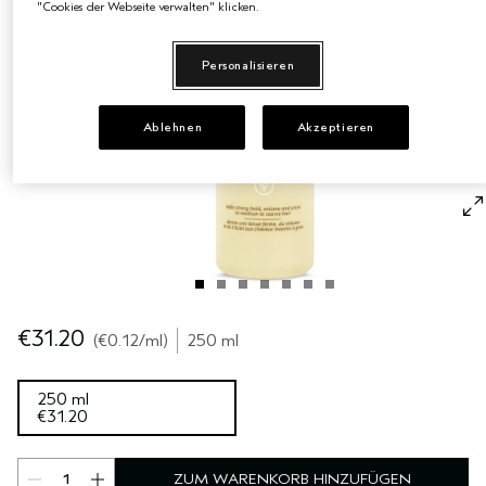
"Cookies der Webseite verwalten" klicken.
EMPFINDLICHE KOPFHAUT
PURE ABUNDANCE
Personalisieren
ALLE KOLLEKTIONEN
Ablehnen
Akzeptieren
€31.20
€0.12
/ml
250 ml
250 ml
€31.20
ZUM WARENKORB HINZUFÜGEN