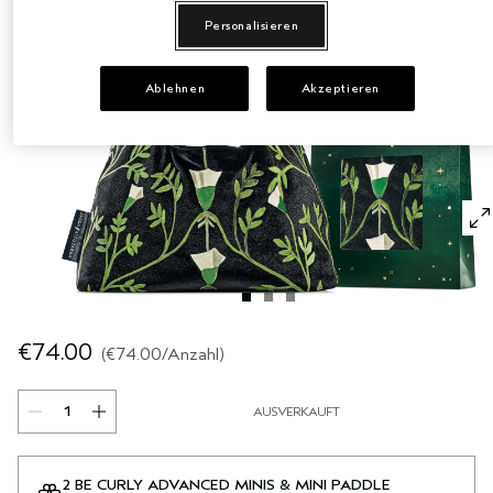
Personalisieren
EMPFINDLICHE KOPFHAUT
PURE ABUNDANCE
ALLE KOLLEKTIONEN
Ablehnen
Akzeptieren
€74.00
€74.00
/Anzahl
AUSVERKAUFT
2 BE CURLY ADVANCED MINIS & MINI PADDLE