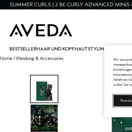
SUMMER CURLS | 2 BE CURLY ADVANCED MINIS 
BESTSELLER
HAAR UND KOPFHAUT
STYLING
HAUT UND
Home
/
Kleidung & Accessoires
Wir verwende
interessenbe
Einstellunge
Informatione
Ablehnen kli
indem Sie un
Person