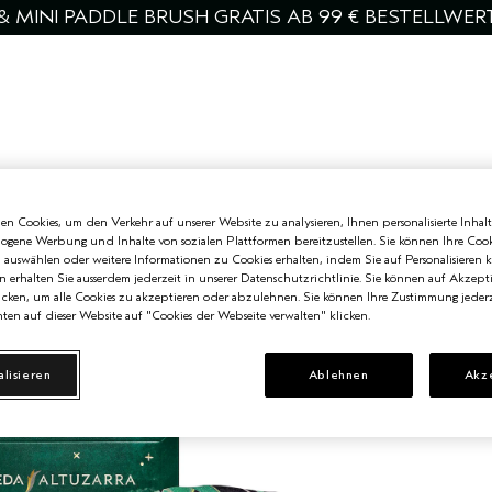
& MINI PADDLE BRUSH GRATIS AB 99 € BESTELLWER
 KÖRPER
MÄNNER
ENTDECKEN
ANGEBOTE
SERVICES
n Cookies, um den Verkehr auf unserer Website zu analysieren, Ihnen personalisierte Inhalt
zogene Werbung und Inhalte von sozialen Plattformen bereitzustellen. Sie können Ihre Cook
n auswählen oder weitere Informationen zu Cookies erhalten, indem Sie auf Personalisieren k
n erhalten Sie ausserdem jederzeit in unserer Datenschutzrichtlinie. Sie können auf Akzept
cken, um alle Cookies zu akzeptieren oder abzulehnen. Sie können Ihre Zustimmung jederz
ten auf dieser Website auf "Cookies der Webseite verwalten" klicken.
alisieren
Ablehnen
Akz