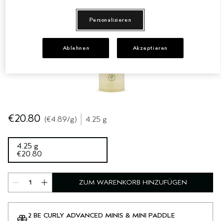
EMPFINDLICHE KOPFHAUT
PURE ABUNDANCE
Personalisieren
ALLE KOLLEKTIONEN
Ablehnen
Akzeptieren
€20.80
€4.89
/g
4.25 g
4.25 g
€20.80
ZUM WARENKORB HINZUFÜGEN
2 BE CURLY ADVANCED MINIS & MINI PADDLE