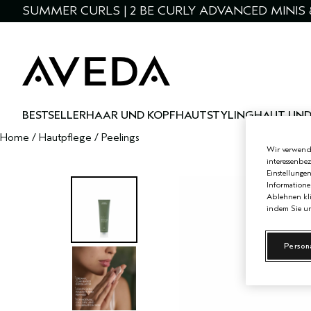
SUMMER CURLS | 2 BE CURLY ADVANCED MINIS 
BESTSELLER
HAAR UND KOPFHAUT
STYLING
HAUT UND
Home
/
Hautpflege
/
Peelings
Wir verwende
interessenbe
Einstellunge
Informatione
Ablehnen kli
indem Sie un
Person