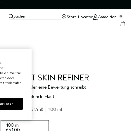
T
Suchen
Store Locator
Anmelden
0
e,
ie-
licken. Weitere
RADIANT SKIN REFINER
ieren oder
eit widerrufen,
Sei der Erste, der eine Bewertung schreibt
Peeling für strahlende Haut
eptieren
€51.00
€0.51
/ml
100 ml
100 ml
€51.00