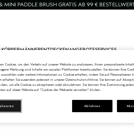
& MINI PADDLE BRUSH GRATIS AB 99 € BESTELLWER
 KÖRPER
MÄNNER
ENTDECKEN
ANGEBOTE
SERVICES
n Cookies, um den Verkehr auf unserer Website zu analysieren, Ihnen personalisierte Inhalt
zogene Werbung und Inhalte von sozialen Plattformen bereitzustellen. Sie können Ihre Cook
n auswählen oder weitere Informationen zu Cookies erhalten, indem Sie auf Personalisieren k
n erhalten Sie ausserdem jederzeit in unserer Datenschutzrichtlinie. Sie können auf Akzept
cken, um alle Cookies zu akzeptieren oder abzulehnen. Sie können Ihre Zustimmung jederz
ten auf dieser Website auf "Cookies der Webseite verwalten" klicken.
alisieren
Ablehnen
Akz