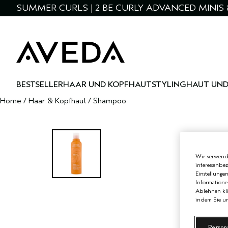
SUMMER CURLS | 2 BE CURLY ADVANCED MINIS 
BESTSELLER
HAAR UND KOPFHAUT
STYLING
HAUT UND
Home
/
Haar & Kopfhaut
/
Shampoo
Wir verwende
interessenbe
Einstellunge
Informatione
Ablehnen kli
indem Sie un
Person