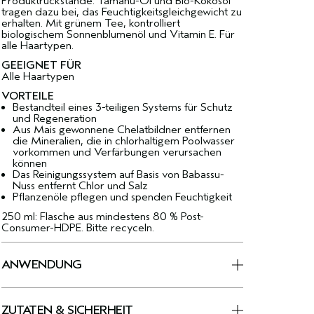
Produktrückstände. Tamanu-Öl und Bio-Kokosöl
tragen dazu bei, das Feuchtigkeitsgleichgewicht zu
erhalten. Mit grünem Tee, kontrolliert
biologischem Sonnenblumenöl und Vitamin E. Für
alle Haartypen.
GEEIGNET FÜR
Alle Haartypen
VORTEILE
Bestandteil eines 3-teiligen Systems für Schutz
und Regeneration
Aus Mais gewonnene Chelatbildner entfernen
die Mineralien, die in chlorhaltigem Poolwasser
vorkommen und Verfärbungen verursachen
können
Das Reinigungssystem auf Basis von Babassu-
Nuss entfernt Chlor und Salz
Pflanzenöle pflegen und spenden Feuchtigkeit
250 ml: Flasche aus mindestens 80 % Post-
Consumer-HDPE. Bitte recyceln.
ANWENDUNG
ZUTATEN & SICHERHEIT