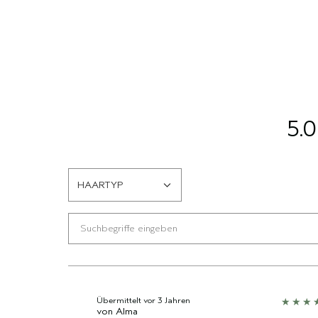
5.0
HAARTYP
EINE
LISTE
DER
AM
HÄUFIGSTEN
BEWERTETEN
PRODUKTE,
AUFGESCHLÜSSELT
Übermittelt
vor 3 Jahren
von
Alma
NACH