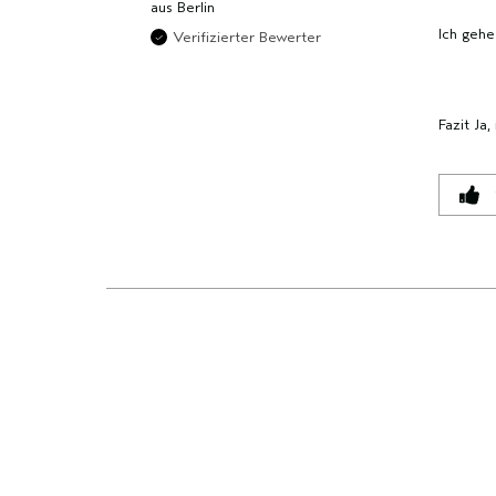
aus
Berlin
HÄNDLER-
Ich geh
PRODUKT-
Verifizierter Bewerter
ID,
PRODUKTNAME,
MARKE,
Fazit
Ja,
KATEGORIE,
DURCHSCHNITTLICHER
BEWERTUNG
UND
ANZAHL
DER
BEWERTUNGEN