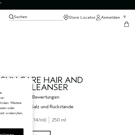
T
Suchen
Store Locator
Anmelden
0
SUN CARE HAIR AND
BODY CLEANSER
e,
5.0
1 Bewertungen
ie-
licken. Weitere
Entfernt Chlor, Salz und Rückstände
ieren oder
eit widerrufen,
€34.00
€0.14
/ml
250 ml
eptieren