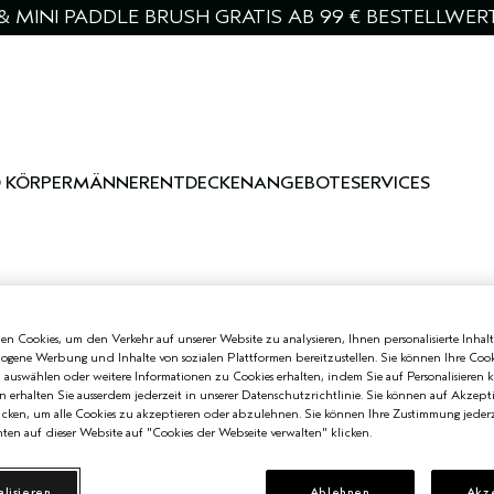
& MINI PADDLE BRUSH GRATIS AB 99 € BESTELLWER
 KÖRPER
MÄNNER
ENTDECKEN
ANGEBOTE
SERVICES
n Cookies, um den Verkehr auf unserer Website zu analysieren, Ihnen personalisierte Inhalt
zogene Werbung und Inhalte von sozialen Plattformen bereitzustellen. Sie können Ihre Cook
n auswählen oder weitere Informationen zu Cookies erhalten, indem Sie auf Personalisieren k
n erhalten Sie ausserdem jederzeit in unserer Datenschutzrichtlinie. Sie können auf Akzept
cken, um alle Cookies zu akzeptieren oder abzulehnen. Sie können Ihre Zustimmung jederz
ten auf dieser Website auf "Cookies der Webseite verwalten" klicken.
alisieren
Ablehnen
Akz