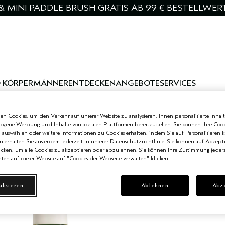
& MINI PADDLE BRUSH GRATIS AB 99 € BESTELLWER
 KÖRPER
MÄNNER
ENTDECKEN
ANGEBOTE
SERVICES
n Cookies, um den Verkehr auf unserer Website zu analysieren, Ihnen personalisierte Inhalt
zogene Werbung und Inhalte von sozialen Plattformen bereitzustellen. Sie können Ihre Cook
n auswählen oder weitere Informationen zu Cookies erhalten, indem Sie auf Personalisieren k
n erhalten Sie ausserdem jederzeit in unserer Datenschutzrichtlinie. Sie können auf Akzept
cken, um alle Cookies zu akzeptieren oder abzulehnen. Sie können Ihre Zustimmung jederz
ten auf dieser Website auf "Cookies der Webseite verwalten" klicken.
alisieren
Ablehnen
Akz