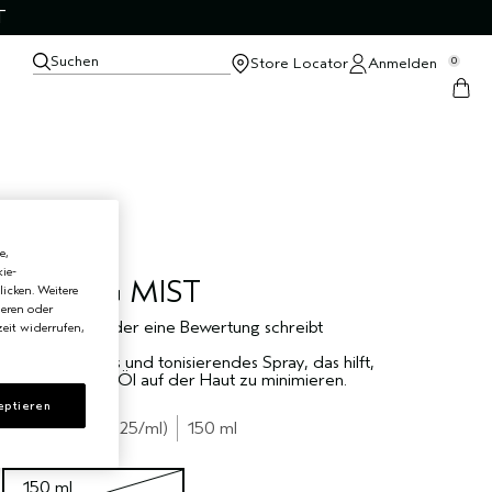
T
Suchen
Store Locator
Anmelden
0
e,
ie-
TONING MIST
licken. Weitere
ieren oder
Sei der Erste, der eine Bewertung schreibt
eit widerrufen,
Ausgleichendes und tonisierendes Spray, das hilft,
überschüssiges Öl auf der Haut zu minimieren.
eptieren
€37.50
€0.25
/ml
150 ml
150 ml