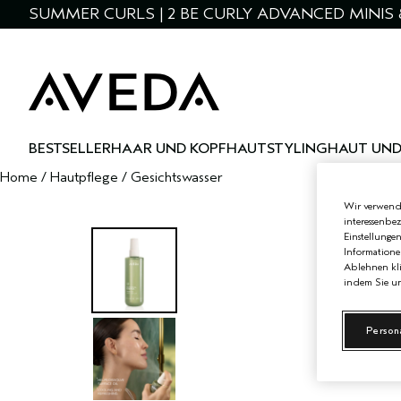
SUMMER CURLS | 2 BE CURLY ADVANCED MINIS 
BESTSELLER
HAAR UND KOPFHAUT
STYLING
HAUT UND
Home
/
Hautpflege
/
Gesichtswasser
Wir verwende
interessenbe
Einstellunge
Informatione
Ablehnen kli
indem Sie un
Person