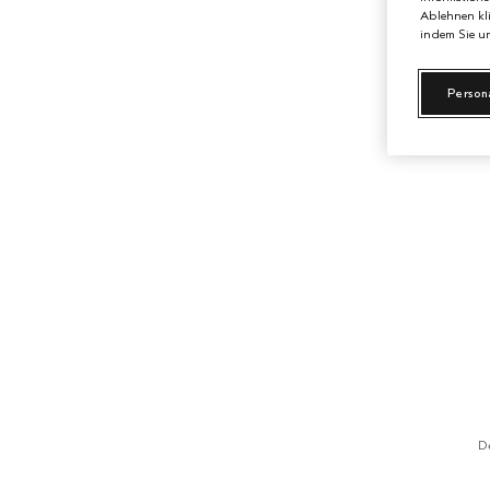
Ablehnen kli
indem Sie un
Person
D