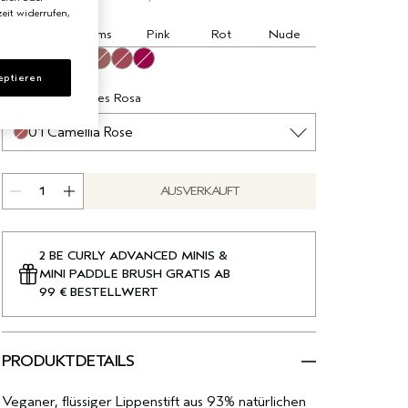
eit widerrufen,
Alle
Plums
Pink
Rot
Nude
03 Juneberry
07 Boysenberry
01 Camellia Rose
02 Maraschino
04 Desert Blossom
05 Cucamelon
06 Snapdragon
eptieren
Dunkles gesättigtes Rosa
01 Camellia Rose
AUSVERKAUFT
2 BE CURLY ADVANCED MINIS &
MINI PADDLE BRUSH GRATIS AB
99 € BESTELLWERT
PRODUKTDETAILS
Veganer, flüssiger Lippenstift aus 93% natürlichen