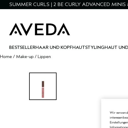
SUMMER CURLS | 2 BE CURLY ADVANCED MINIS 
BESTSELLER
HAAR UND KOPFHAUT
STYLING
HAUT UND
Home
/
Make-up
/
Lippen
Wir verwende
interessenbe
Einstellunge
Informatione