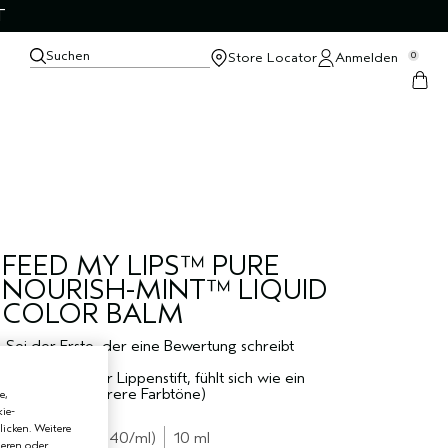
T
Suchen
Store Locator
Anmelden
0
FEED MY LIPS™ PURE
NOURISH-MINT™ LIQUID
COLOR BALM
Sei der Erste, der eine Bewertung schreibt
hält wie flüssiger Lippenstift, fühlt sich wie ein
Balsam an (mehrere Farbtöne)
e,
ie-
€34.00
licken. Weitere
€3.40
/ml
10 ml
ieren oder