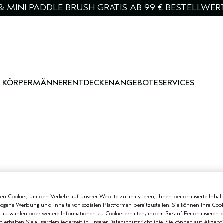
& MINI PADDLE BRUSH GRATIS AB 99 € BESTELLWER
 KÖRPER
MÄNNER
ENTDECKEN
ANGEBOTE
SERVICES
n Cookies, um den Verkehr auf unserer Website zu analysieren, Ihnen personalisierte Inhalt
zogene Werbung und Inhalte von sozialen Plattformen bereitzustellen. Sie können Ihre Cook
n auswählen oder weitere Informationen zu Cookies erhalten, indem Sie auf Personalisieren k
n erhalten Sie ausserdem jederzeit in unserer Datenschutzrichtlinie. Sie können auf Akzept