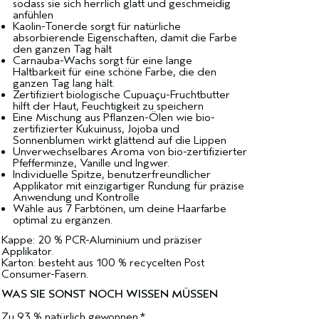
sodass sie sich herrlich glatt und geschmeidig
anfühlen
Kaolin-Tonerde sorgt für natürliche
absorbierende Eigenschaften, damit die Farbe
den ganzen Tag hält
Carnauba-Wachs sorgt für eine lange
Haltbarkeit für eine schöne Farbe, die den
ganzen Tag lang hält.
Zertifiziert biologische Cupuaçu-Fruchtbutter
hilft der Haut, Feuchtigkeit zu speichern
Eine Mischung aus Pflanzen-Ölen wie bio-
zertifizierter Kukuinuss, Jojoba und
Sonnenblumen wirkt glättend auf die Lippen
Unverwechselbares Aroma von bio-zertifizierter
Pfefferminze, Vanille und Ingwer.
Individuelle Spitze, benutzerfreundlicher
Applikator mit einzigartiger Rundung für präzise
Anwendung und Kontrolle
Wähle aus 7 Farbtönen, um deine Haarfarbe
optimal zu ergänzen.
Kappe: 20 % PCR-Aluminium und präziser
Applikator.
Karton: besteht aus 100 % recycelten Post
Consumer-Fasern.
WAS SIE SONST NOCH WISSEN MÜSSEN
Zu 93 % natürlich gewonnen.*