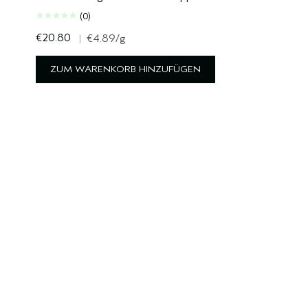
(0)
€20.80
|
€4.89
/g
ZUM WARENKORB HINZUFÜGEN