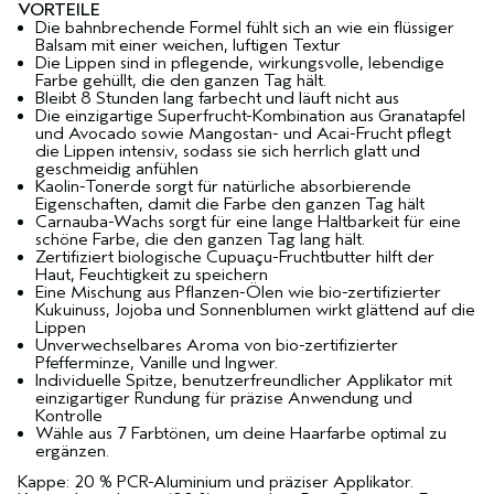
VORTEILE
Die bahnbrechende Formel fühlt sich an wie ein flüssiger
Balsam mit einer weichen, luftigen Textur
Die Lippen sind in pflegende, wirkungsvolle, lebendige
Farbe gehüllt, die den ganzen Tag hält.
Bleibt 8 Stunden lang farbecht und läuft nicht aus
Die einzigartige Superfrucht-Kombination aus Granatapfel
und Avocado sowie Mangostan- und Acai-Frucht pflegt
die Lippen intensiv, sodass sie sich herrlich glatt und
geschmeidig anfühlen
Kaolin-Tonerde sorgt für natürliche absorbierende
Eigenschaften, damit die Farbe den ganzen Tag hält
Carnauba-Wachs sorgt für eine lange Haltbarkeit für eine
schöne Farbe, die den ganzen Tag lang hält.
Zertifiziert biologische Cupuaçu-Fruchtbutter hilft der
Haut, Feuchtigkeit zu speichern
Eine Mischung aus Pflanzen-Ölen wie bio-zertifizierter
Kukuinuss, Jojoba und Sonnenblumen wirkt glättend auf die
Lippen
Unverwechselbares Aroma von bio-zertifizierter
Pfefferminze, Vanille und Ingwer.
Individuelle Spitze, benutzerfreundlicher Applikator mit
einzigartiger Rundung für präzise Anwendung und
Kontrolle
Wähle aus 7 Farbtönen, um deine Haarfarbe optimal zu
ergänzen.
Kappe: 20 % PCR-Aluminium und präziser Applikator.